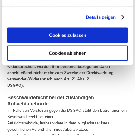
Freiheiten überwiegen oder die Verarbeitung dient der
haben oder die sie im Rahmen Ihrer Nutzung der Dienste
Geltendmachung, Ausübung oder Verteidigung von
gesammelt haben.
Rechtsansprüchen (Widerspruch nach Art. 21 Abs. 1 DSGVO).
Details zeigen
Werden Ihre personenbezogenen Daten verarbeitet, um
Direktwerbung zu betreiben, so haben Sie das Recht, jederzeit
Cookies zulassen
Widerspruch gegen die Verarbeitung Sie betreffender
personenbezogener Daten zum Zwecke derartiger Werbung
Cookies ablehnen
einzulegen; dies gilt auch für das Profiling, soweit es mit
solcher Direktwerbung in Verbindung steht. Wenn Sie
widersprechen, werden Ihre personenbezogenen Daten
anschließend nicht mehr zum Zwecke der Direktwerbung
verwendet (Widerspruch nach Art. 21 Abs. 2
DSGVO).
Beschwerderecht bei der zuständigen
Aufsichtsbehörde
Im Falle von Verstößen gegen die DSGVO steht den Betroffenen ein
Beschwerderecht bei einer
Aufsichtsbehörde, insbesondere in dem Mitgliedstaat ihres
gewöhnlichen Aufenthalts, ihres Arbeitsplatzes