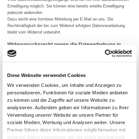
Einwilligung möglich. Sie können eine bereits erteilte Einwilligung
jederzeit widerrufen.
Dazu reicht eine formlose Mitteilung per E-Mail an uns. Die
Rechtmäßigkeit der bis zum Widerruf erfolgten Datenverarbeitung
bleibt vom Widerruf unberührt.
Widerspruchsrecht gegen die Datenerhebung in
besonderen Fällen sowie gegen
Direktwerbung (Art. 21 DSGVO)
Wenn die Datenverarbeitung auf Grundlage von Art. 6 Abs. 1 lit.
e oder f DSGVO erfolgt, haben Sie jederzeit das Recht, aus
Diese Webseite verwendet Cookies
Gründen, die sich aus Ihrer besonderen Situation ergeben,
gegen die Verarbeitung Ihrer personenbezogenen Daten
Wir verwenden Cookies, um Inhalte und Anzeigen zu
Widerspruch einzulegen; dies gilt auch für
personalisieren, Funktionen für soziale Medien anbieten
ein auf diese Bestimmungen gestütztes Profiling. Die jeweilige
zu können und die Zugriffe auf unsere Website zu
Rechtsgrundlage, auf denen eine Verarbeitung beruht,
analysieren. Außerdem geben wir Informationen zu Ihrer
entnehmen Sie dieser Datenschutzerklärung. Wenn Sie
Verwendung unserer Website an unsere Partner für
Widerspruch einlegen, werden wir Ihre betroffenen
soziale Medien, Werbung und Analysen weiter. Unsere
personenbezogenen Daten nicht mehr verarbeiten, es sei denn,
Partner führen diese Informationen möglicherweise mit
wir können zwingende schutzwürdige Gründe für die
Verarbeitung nachweisen, die Ihre Interessen, Rechte und
weiteren Daten zusammen, die Sie ihnen bereitgestellt